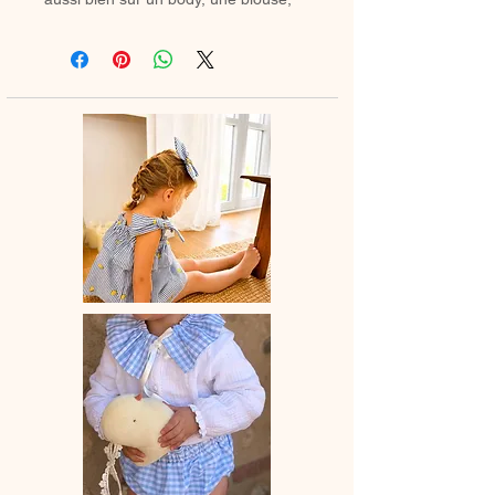
une barboteuse que sur un petit pull.
Il apporte instantanément une touche
rétro chic à n’importe quelle tenue.
Grâce à son ruban ou cordon, vous
pouvez former un joli nœud et ajuster
facilement le col en desserrant
légèrement les fronces pour l’adapter
au tour de cou de votre enfant.
Le col est entièrement doublé pour
un fini soigné et un confort optimal.
✿ Délai de fabrication : entre 15 et 28
jours ouvrés, selon les commandes
en cours.
✿ Entretien :
– Lavage à la main conseillé dans un
petit filet de lingerie ou en machine à
20°C maximum, avec des couleurs
similaires.
– Cycle délicat recommandé.
– Sèche-linge déconseillé.
Après lavage le repasse est conseillé