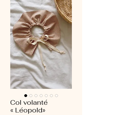
Col volanté
« Léopold»