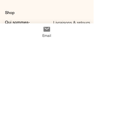
Shop
Qui sommes-
Livraisons & retours
nous ?
instagram
Conditions
Email
Contact
générales de vente
@ 2020 by Happy Léonie.