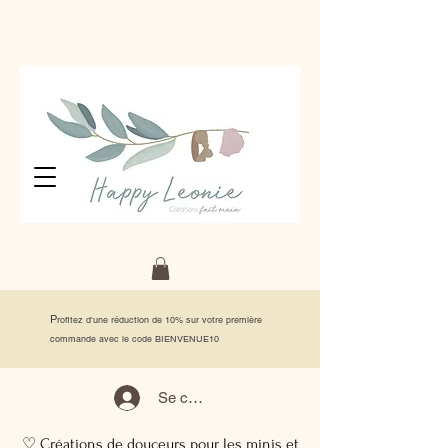
P
rofitez d'une réduction de 10% sur votre première
commande avec le code BIENVENUE10
Se connecter
♡ Créations de douceurs pour les minis et