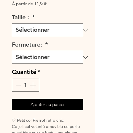
Prix
À partir de
11,90€
promotionnel
Taille :
*
Fermeture:
*
Quantité
*
Ajouter au panier
♡ Petit col Pierrot rétro chic
Ce joli col volanté amovible se porte
aussi bien sur un body, une blouse,