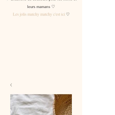
leurs mamans ♡
Les jolis matchy matchy c'est ici
♡