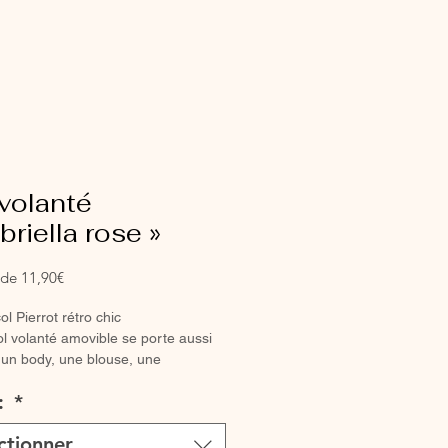
volanté
briella rose »
Prix
r de
11,90€
promotionnel
ol Pierrot rétro chic
col volanté amovible se porte aussi
 un body, une blouse, une
se que sur un petit pull. Il apporte
 :
*
nément une touche rétro chic à
e quelle tenue.
ctionner
 son ruban ou cordon, vous pouvez