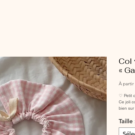
Col 
« Ga
À parti
♡ Petit c
Ce joli 
bien sur
barboteu
Taille
instanta
n’import
Séle
Grâce à