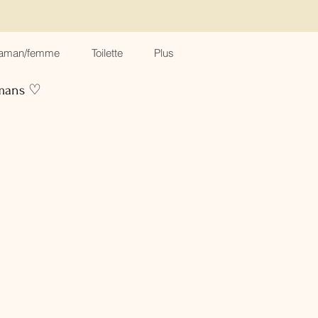
aman/femme
Toilette
Plus
amans ♡