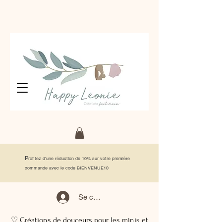
P
rofitez d'une réduction de 10% sur votre première
commande avec le code BIENVENUE10
Se connecter
♡ Créations de douceurs pour les minis et