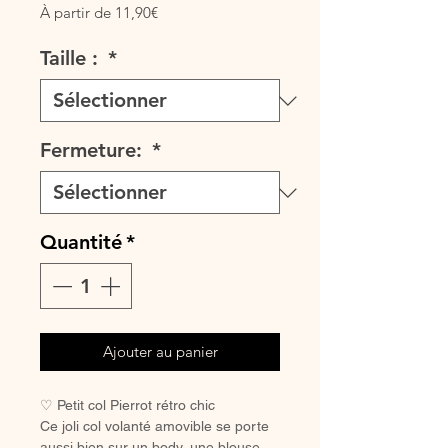
Prix
À partir de
11,90€
promotionnel
Taille :
*
Fermeture:
*
Quantité
*
Ajouter au panier
♡ Petit col Pierrot rétro chic
Ce joli col volanté amovible se porte
aussi bien sur un body, une blouse,