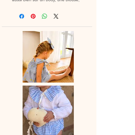
une barboteuse que sur un petit pull.
Il apporte instantanément une touche
rétro chic à n’importe quelle tenue.
Grâce à son ruban ou cordon, vous
pouvez former un joli nœud et ajuster
facilement le col en desserrant
légèrement les fronces pour l’adapter
au tour de cou de votre enfant.
Le col est entièrement doublé pour
un fini soigné et un confort optimal.
✿ Délai de fabrication : entre 15 et 28
jours ouvrés, selon les commandes
en cours.
✿ Entretien :
– Lavage à la main conseillé dans un
petit filet de lingerie ou en machine à
20°C maximum, avec des couleurs
similaires.
– Cycle délicat recommandé.
– Sèche-linge déconseillé.
Après lavage le repasse est conseillé