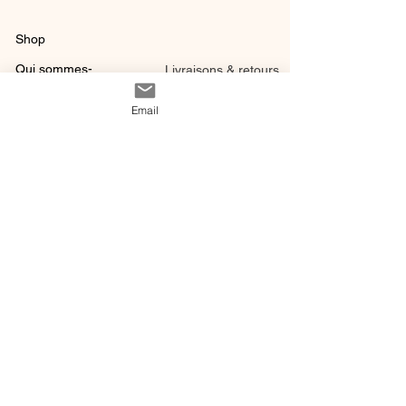
Shop
Qui sommes-
Livraisons & retours
nous ?
instagram
Conditions
Email
Contact
générales de vente
@ 2020 by Happy Léonie.