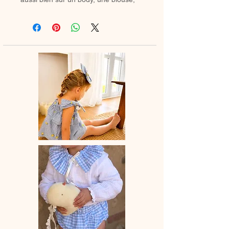
une barboteuse que sur un petit pull.
Il apporte instantanément une touche
rétro chic à n’importe quelle tenue.
Grâce à son ruban ou cordon, vous
pouvez former un joli nœud et ajuster
facilement le col en desserrant
légèrement les fronces pour l’adapter
au tour de cou de votre enfant.
Le col est entièrement doublé pour
un fini soigné et un confort optimal.
✿ Délai de fabrication : entre 15 et 28
jours ouvrés, selon les commandes
en cours.
✿ Entretien :
– Lavage à la main conseillé dans un
petit filet de lingerie ou en machine à
20°C maximum, avec des couleurs
similaires.
– Cycle délicat recommandé.
– Sèche-linge déconseillé.
Après lavage le repasse est conseillé