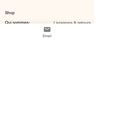
Shop
Qui sommes-
Livraisons & retours
nous ?
instagram
Conditions
Email
Contact
générales de vente
@ 2020 by Happy Léonie.