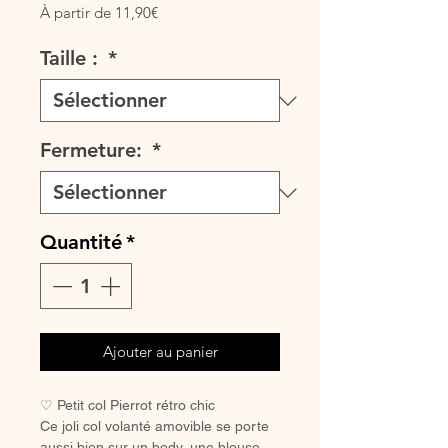
Prix
À partir de
11,90€
promotionnel
Taille :
*
Fermeture:
*
Quantité
*
Ajouter au panier
♡ Petit col Pierrot rétro chic
Ce joli col volanté amovible se porte
aussi bien sur un body, une blouse,