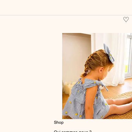
♡
Shop