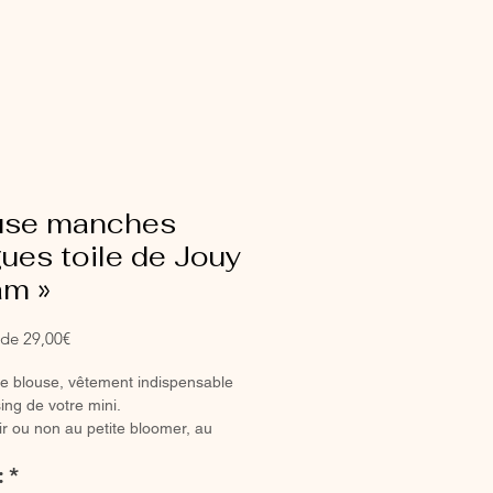
use manches
ues toile de Jouy
am »
Prix
r de
29,00€
promotionnel
ie blouse, vêtement indispensable
ing de votre mini.
ir ou non au petite bloomer, au
ou à la jupette pour un look tout en
:
*
.