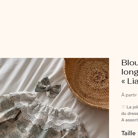
Blo
long
« Li
À parti
♡ La jol
du dress
A assort
legging 
Taille 
douceur