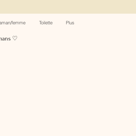
aman/femme
Toilette
Plus
amans ♡