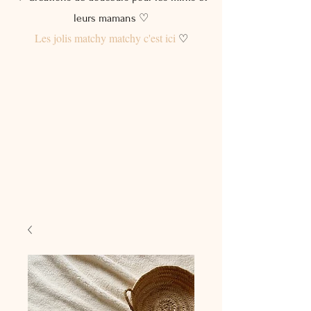
leurs mamans ♡
Les jolis matchy matchy c'est ici
♡