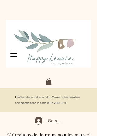
P
rofitez d'une réduction de 10% sur votre première
commande avec le code BIENVENUE10
Se connecter
♡ Créations de douceurs pour les minis et