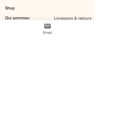
Shop
Qui sommes-
Livraisons & retours
nous ?
instagram
Conditions
Email
Contact
générales de vente
@ 2020 by Happy Léonie.