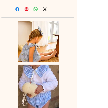
A assortir ou non au petite bloomer,
au legging ou à la jupette pour un
look tout en douceur.
♡ Blouse entièrement réalisée à la
main.
♡Blouse à manches courtes et en
option col élastiqué dans le même
tissu ou en broderie anglaise.
La broderie peut différer selon les
stocks.
♡ Le délai de fabrication est de 15 à
28 jours ouvrés selon les commandes
en cours.
♡ Lavage à la main ou en machine
30° max, couleurs similaires, cycle
délicat. Ne pas utilser de sèche-linge.