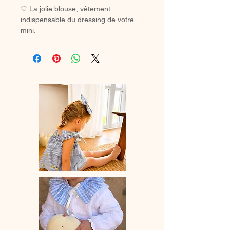
♡ La jolie blouse, vêtement
indispensable du dressing de votre
mini.
A assortir ou non au petite bloomer,
au legging ou à la jupette pour un
look tout en douceur.
♡ Blouse entièrement réalisée à la
main.
♡Blouse à manches longues et en
option col élastiqué dans le même
tissu ou en broderie anglaise.
La broderie peut varier selon les
stocks.
♡ Le délai de fabrication est de 15 à
28 jours ouvrés selon les commandes
en cours.
♡ Lavage à la main ou en machine
30° max, couleurs similaires, cycle
délicat. Ne pas utilser de sèche-linge.