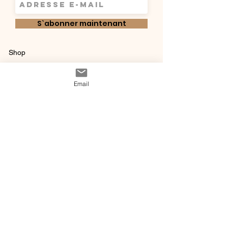
S`abonner maintenant
Shop
Qui sommes-
Livraisons & retours
Email
nous ?
instagram
Conditions
Contact
générales de vente
@ 2020 by Happy Léonie.