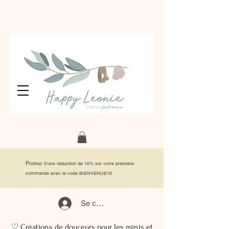
P
rofitez d'une réduction de 10% sur votre première
commande avec le code BIENVENUE10
Se connecter
♡ Créations de douceurs pour les minis et