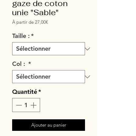
gaze de coton
unie "Sable"
Prix
À partir de
27,00€
promotionnel
Taille :
*
Col :
*
Quantité
*
Ajouter au panier