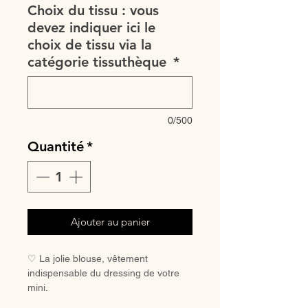
Choix du tissu : vous
devez indiquer ici le
choix de tissu via la
catégorie tissuthèque
*
0/500
Quantité
*
Ajouter au panier
♡ La jolie blouse, vêtement
indispensable du dressing de votre
mini.
A assortir ou non au petit bloomer, au