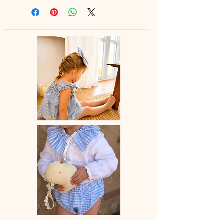
legging ou à la jupette pour un look
tout en douceur.
♡ Blouse entièrement réalisée à la
main.
♡Blouse à manches longues et petit
col montant élastiqué .
♡ Le délai de fabrication est de 15 à
28 jours ouvrés selon les commandes
en cours.
♡ Lavage à la main ou en machine
30° max, couleurs similaires, cycle
délicat. Ne pas utilser de sèche-linge.