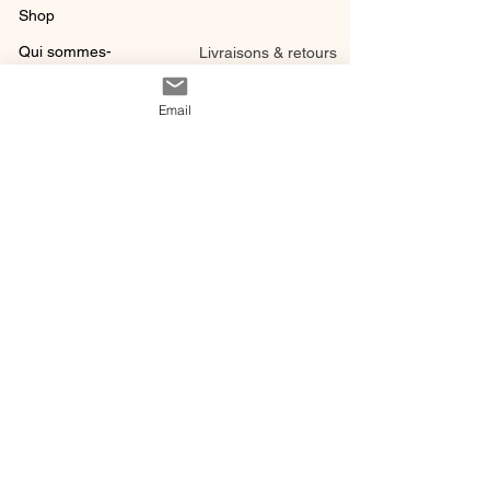
Shop
Qui sommes-
Livraisons & retours
nous ?
instagram
Conditions
Email
Contact
générales de vente
@ 2020 by Happy Léonie.