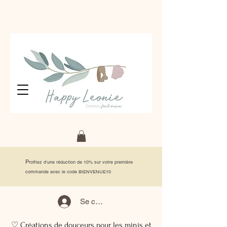
P
rofitez d'une réduction de 10% sur votre première
commande avec le code BIENVENUE10
Se connecter
♡ Créations de douceurs pour les minis et