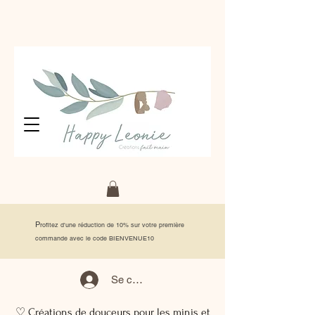
P
rofitez d'une réduction de 10% sur votre première
commande avec le code BIENVENUE10
Se connecter
♡ Créations de douceurs pour les minis et