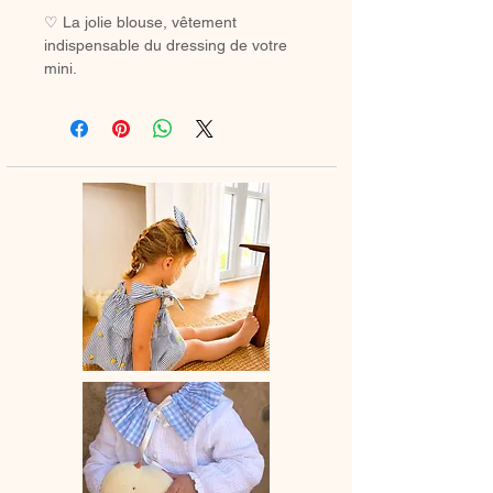
♡ La jolie blouse, vêtement
indispensable du dressing de votre
mini.
A assortir ou non au petite bloomer,
au legging ou à la jupette pour un
look tout en douceur.
♡ Blouse entièrement réalisée à la
main.
♡Blouse à manches courtes et en
option col élastiqué dans le même
tissu ou en broderie anglaise.
La broderie peut différer selon les
stocks.
♡ Le délai de fabrication est de 15 à
28 jours ouvrés selon les commandes
en cours.
♡ Lavage à la main ou en machine
30° max, couleurs similaires, cycle
délicat. Ne pas utilser de sèche-linge.