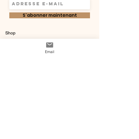
S`abonner maintenant
Shop
Qui sommes-
Livraisons & retours
Email
nous ?
instagram
Conditions
Contact
générales de vente
@ 2020 by Happy Léonie.