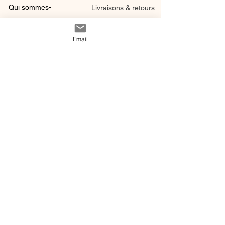
Qui sommes-
Livraisons & retours
nous ?
instagram
Conditions
Email
Contact
générales de vente
@ 2020 by Happy Léonie.