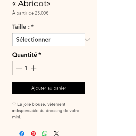
« Abricot»
Prix
À partir de
25,00€
promotionnel
Taille :
*
Quantité
*
Ajouter au panier
♡ La jolie blouse, vêtement
indispensable du dressing de votre
mini.
A assortir ou non au petit bloomer, au
legging ou à la jupette pour un look