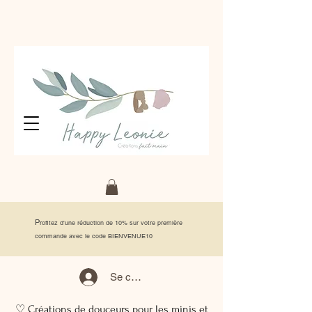
P
rofitez d'une réduction de 10% sur votre première
commande avec le code BIENVENUE10
Se connecter
♡ Créations de douceurs pour les minis et