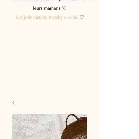
leurs mamans ♡
Les jolis matchy matchy c'est ici
♡