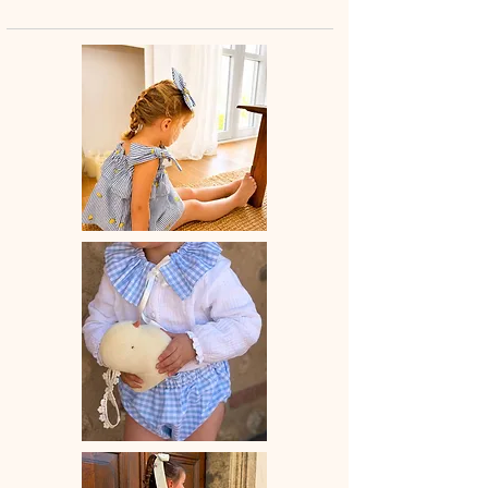
tout en douceur.
♡ Blouse entièrement réalisée à la
main.
♡Blouse bretelles à nouer, volant
élastiqué.
♡ Le délai de fabrication est de 15 à
28 jours ouvrés selon les commandes
en cours.
♡ Lavage à la main ou en machine
30° max, couleurs similaires, cycle
délicat. Ne pas utilser de sèche-linge