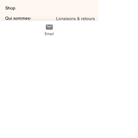
Shop
Qui sommes-
Livraisons & retours
nous ?
instagram
Conditions
Email
Contact
générales de vente
@ 2020 by Happy Léonie.