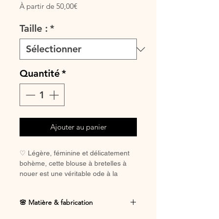
Prix
À partir de
50,00€
promotionnel
Taille :
*
Quantité
*
Ajouter au panier
♡ Légère, féminine et délicatement
bohème, cette blouse à bretelles à
nouer est une véritable ode à la
douceur ✨
🌸 Matière & fabrication
Son tissu fluide caresse la peau avec
légèreté, tandis que les liens à nouer