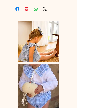
100 % coton biologique (ou lin /
aux épaules apportent une touche
coton/double gaze, selon la matière
raffinée et poétique 🎀
choisie)
Tissu certifié OEKO-TEX® – doux
☀️ Facile à porter au quotidien, elle
pour la peau & respectueux de
s’associe parfaitement avec un jean,
l’environnement.
un short ou une jupe fluide pour une
Confection artisanale dans notre
silhouette naturelle et élégante.
atelier au Pays Basque
🤍 Une coupe pensée pour sublimer
toutes les morphologies avec confort
et délicatesse.
👩‍👧 À porter seule ou en duo avec
votre mini pour un tendre look matchy
matchy plein de charme.
🪡 Chaque pièce est confectionnée
artisanalement avec soin dans notre
atelier au Pays Basque.
🧵 Détails :