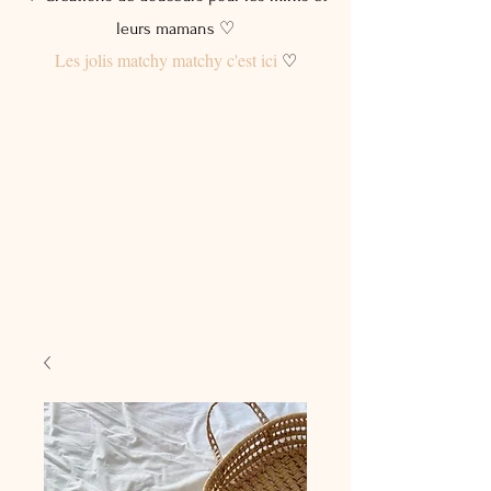
leurs mamans ♡
Les jolis matchy matchy c'est ici
♡