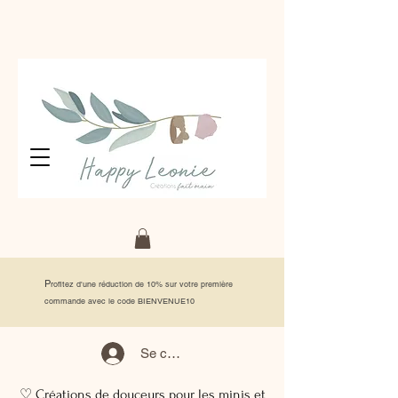
P
rofitez d'une réduction de 10% sur votre première
commande avec le code BIENVENUE10
Se connecter
♡ Créations de douceurs pour les minis et