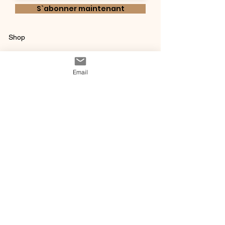
S`abonner maintenant
Shop
Qui sommes-
Livraisons & retours
nous ?
instagram
Conditions
Email
Contact
générales de vente
@ 2020 by Happy Léonie.