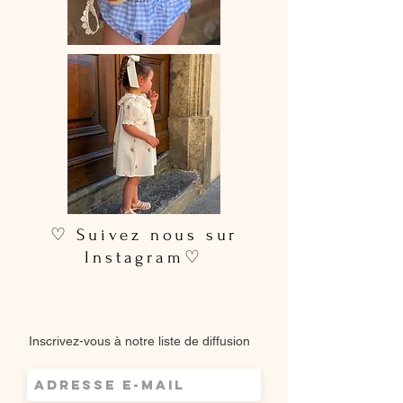
Comptez entre 15 et 28 jours ouvrés
selon les commandes en cours.
🫧 Conseils d’entretien :
• Lavage à la main ou en machine à
30°C maximum
• Cycle délicat recommandé
• Laver avec des couleurs similaires
• Sèche-linge déconseillé pour
préserver toute la beauté de la
blouse 🤍
♡ Suivez nous sur
Instagram♡
Inscrivez-vous à notre liste de diffusion