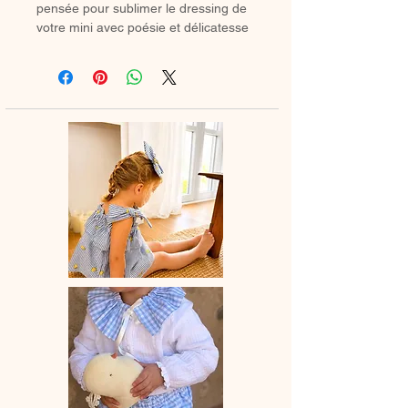
pensée pour sublimer le dressing de
votre mini avec poésie et délicatesse
✨
À associer selon vos envies avec un
petit bloomer, un pantalon ou une
jolie jupette pour un look tendre et
intemporel 🤍
🪡 Blouse entièrement confectionnée
à la main avec soin et amour.
🎀 Bretelles en satin à nouer pour
une finition délicate et raffinée.
🌸 Chaque pièce est réalisée avec
attention, dans des matières choisies
avec douceur pour accompagner les
petits moments du quotidien.
⏳ Délai de fabrication :