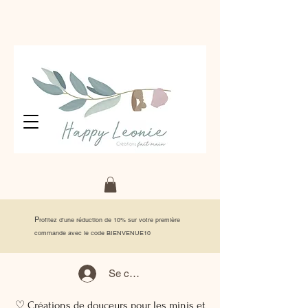
P
rofitez d'une réduction de 10% sur votre première
commande avec le code BIENVENUE10
Se connecter
♡ Créations de douceurs pour les minis et