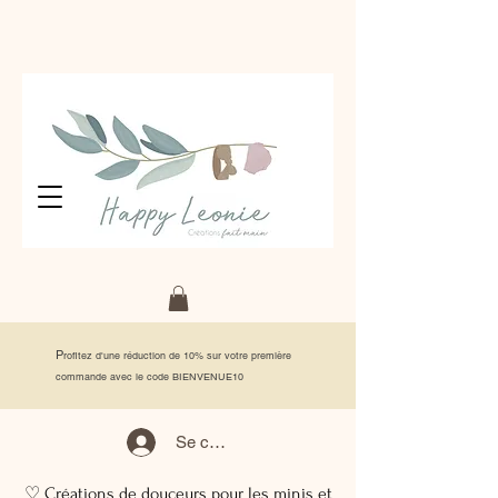
P
rofitez d'une réduction de 10% sur votre première
commande avec le code BIENVENUE10
Se connecter
♡ Créations de douceurs pour les minis et