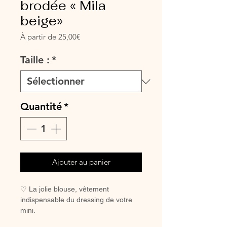
brodée « Mila
beige»
Prix
À partir de
25,00€
promotionnel
Taille :
*
Quantité
*
Ajouter au panier
♡ La jolie blouse, vêtement
indispensable du dressing de votre
mini.
A assortir ou non au petit bloomer, au