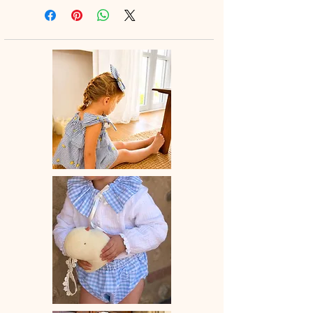
legging ou à la jupette pour un look
tout en douceur.
♡ Blouse entièrement réalisée à la
main.
♡Blouse bretelles à nouer, volant
élastiqué.
♡ Le délai de fabrication est de 15 à
28 jours ouvrés selon les commandes
en cours.
♡ Lavage à la main ou en machine
30° max, couleurs similaires, cycle
délicat. Ne pas utilser de sèche-linge