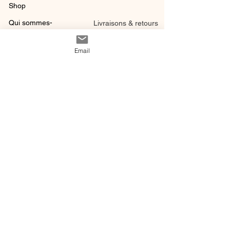
Shop
Qui sommes-
Livraisons & retours
nous ?
instagram
Conditions
Email
Contact
générales de vente
@ 2020 by Happy Léonie.