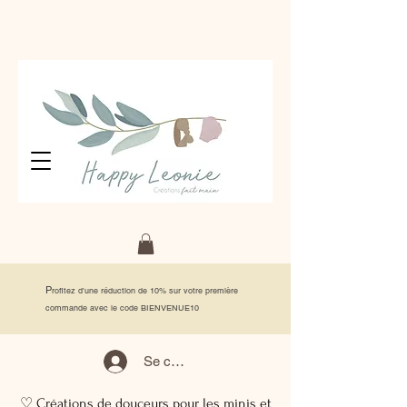
P
rofitez d'une réduction de 10% sur votre première
commande avec le code BIENVENUE10
Se connecter
♡ Créations de douceurs pour les minis et