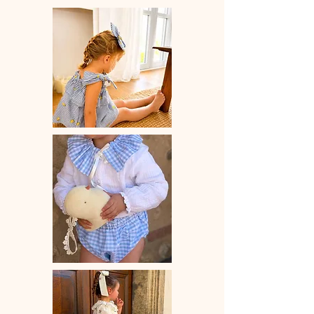
main.
♡Blouse bretelles à nouer, volant
élastiqué.
♡ Le délai de fabrication est de 15 à
28 jours ouvrés selon les commandes
en cours.
♡ Lavage à la main ou en machine
30° max, couleurs similaires, cycle
délicat. Ne pas utilser de sèche-linge