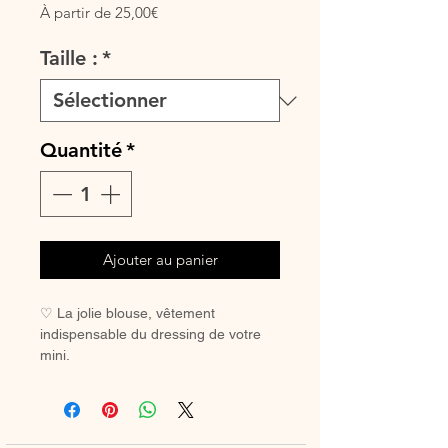
Prix
À partir de
25,00€
promotionnel
Taille :
*
Quantité
*
Ajouter au panier
♡ La jolie blouse, vêtement
indispensable du dressing de votre
mini.
A assortir ou non au petit bloomer, au
legging ou à la jupette pour un look
tout en douceur.
♡ Blouse entièrement réalisée à la