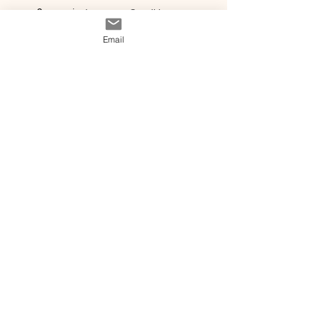
nous ?
instagram
Conditions
Contact
générales de vente
Email
@ 2020 by Happy Léonie.