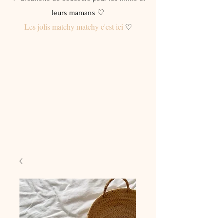
leurs mamans ♡
Les jolis matchy matchy c'est ici
♡