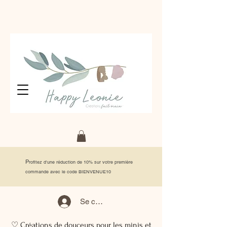
P
rofitez d'une réduction de 10% sur votre première
commande avec le code BIENVENUE10
Se connecter
♡ Créations de douceurs pour les minis et