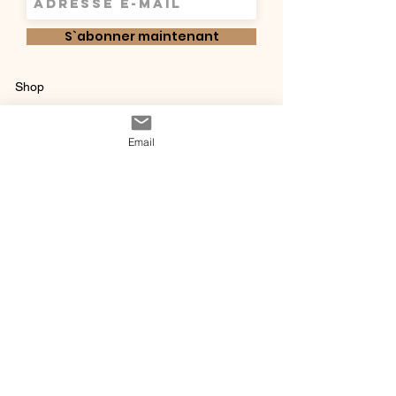
S`abonner maintenant
Shop
Qui sommes-
Livraisons & retours
Email
nous ?
instagram
Conditions
Contact
générales de vente
@ 2020 by Happy Léonie.