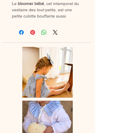
Le
bloomer bébé
, cet intemporel du
vestiaire des tout-petits, est une
petite culotte bouffante aussi
confortable qu’élégante, il se porte
en toute saison : avec de jolies
chaussettes hautes ou des collants
douillets en hiver.
🌸 Chaque bloomer est
entièrement
confectionné à la main en France
,
avec amour et savoir-faire artisanal.
💛 Un indispensable du dressing de
bébé, alliant confort, praticité et style
bohème.
📏
Délai de fabrication
: entre 15 et 28
jours ouvrés selon les commandes en
cours.
🫧
Entretien
: lavage à la main ou en
machine à 30° (cycle délicat, couleurs
similaires). Ne pas utiliser de sèche-
linge.