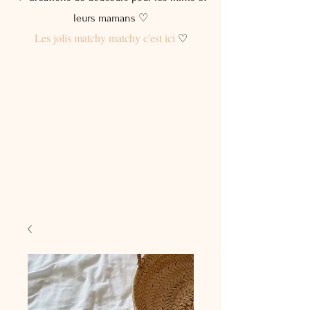
leurs mamans ♡
Les jolis matchy matchy c'est ici
♡