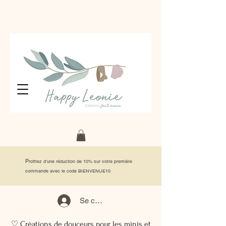
P
rofitez d'une réduction de 10% sur votre première
commande avec le code BIENVENUE10
Se connecter
♡ Créations de douceurs pour les minis et