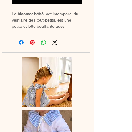
Le
bloomer bébé
, cet intemporel du
vestiaire des tout-petits, est une
petite culotte bouffante aussi
confortable qu’élégante, il se porte
en toute saison : avec de jolies
chaussettes hautes ou des collants
douillets en hiver.
🌸 Chaque bloomer est
entièrement
confectionné à la main en France
,
avec amour et savoir-faire artisanal.
💛 Un indispensable du dressing de
bébé, alliant confort, praticité et style
bohème.
📏
Délai de fabrication
: entre 15 et 28
jours ouvrés selon les commandes en
cours.
🫧
Entretien
: lavage à la main ou en
machine à 30° (cycle délicat, couleurs
similaires). Ne pas utiliser de sèche-