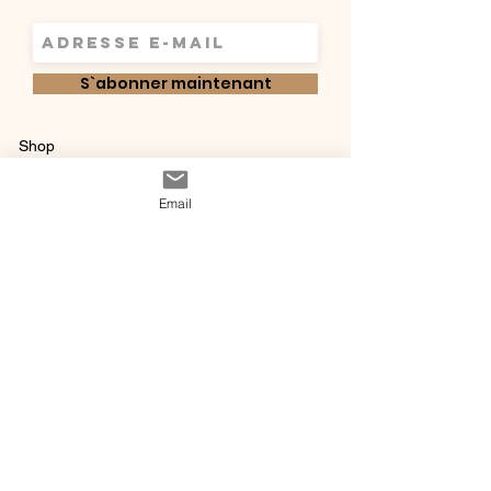
S`abonner maintenant
Shop
Qui sommes-
Livraisons & retours
Email
nous ?
instagram
Conditions
Contact
générales de vente