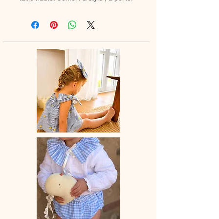
avec des chaussetes hautes ou des
collants en hiver.
♡ Petit Bloomer entièrement réalisé à
la main.
♡ Le délai de fabrication est de 7 à
28 jours ouvrés selon les commandes
en cours.
♡ Lavage à la main ou en machine
30° max, couleurs similaires, cycle
délicat. Ne pas utilser de sèche-linge.