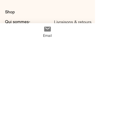
Shop
Qui sommes-
Livraisons & retours
nous ?
instagram
Conditions
Email
Contact
générales de vente
@ 2020 by Happy Léonie.