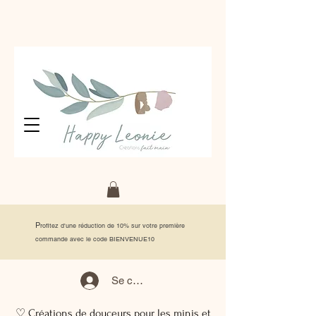
P
rofitez d'une réduction de 10% sur votre première
commande avec le code BIENVENUE10
Se connecter
♡ Créations de douceurs pour les minis et