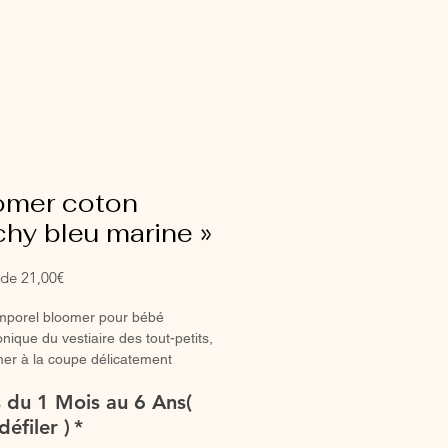
omer coton
chy bleu marine »
Prix
r de
21,00€
promotionnel
emporel bloomer pour bébé
onique du vestiaire des tout-petits,
er à la coupe délicatement
e allie confort et élégance.
es du 1 Mois au 6 Ans(
le en version classique ou taille
 sublime toutes les silhouettes et
défiler )
*
 à chaque saison.