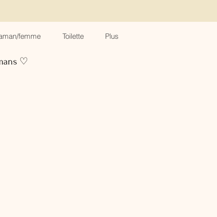
aman/femme
Toilette
Plus
amans ♡