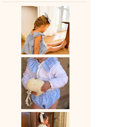
douillets en hiver.
🌸 Chaque bloomer est entièrement
confectionné à la main en France,
avec amour et savoir-faire artisanal.
💛 Un indispensable du dressing de
bébé, alliant confort, praticité et style
bohème.
📏 Délai de fabrication : entre 15 et 28
jours ouvrés selon les commandes en
cours.
🫧 Entretien : lavage à la main ou en
machine à 30° (cycle délicat, couleurs
similaires). Ne pas utiliser de sèche-
linge.