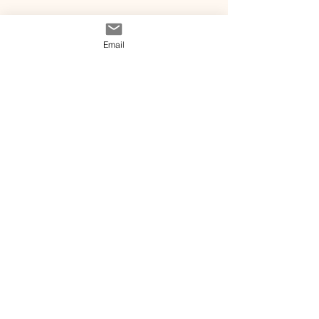
nous ?
instagram
Conditions
Contact
générales de vente
Email
@ 2020 by Happy Léonie.