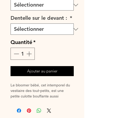
Dentelle sur le devant :
*
Quantité
*
Ajouter au panier
Le bloomer bébé, cet intemporel du
vestiaire des tout-petits, est une
petite culotte bouffante aussi
confortable qu’élégante, il se porte
en toute saison : avec de jolies
chaussettes hautes ou des collants