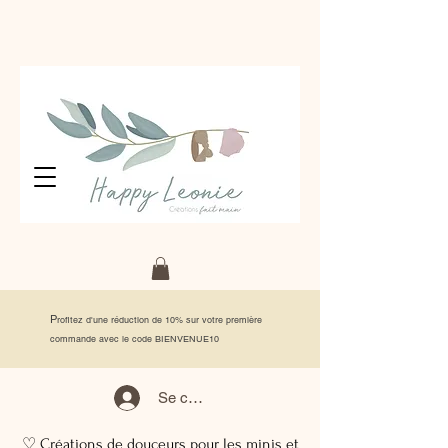
P
rofitez d'une réduction de 10% sur votre première
commande avec le code BIENVENUE10
Se connecter
♡ Créations de douceurs pour les minis et