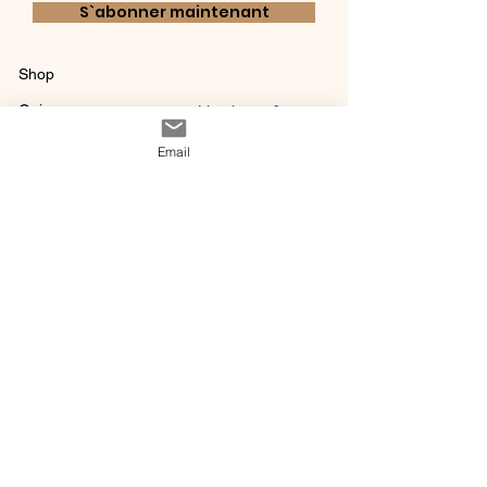
S`abonner maintenant
Shop
Qui sommes-
Livraisons & retours
nous ?
instagram
Conditions
Email
Contact
générales de vente
@ 2020 by Happy Léonie.