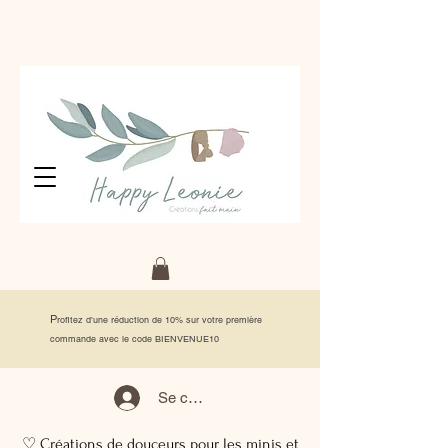
P
rofitez d'une réduction de 10% sur votre première
commande avec le code BIENVENUE10
Se connecter
♡ Créations de douceurs pour les minis et