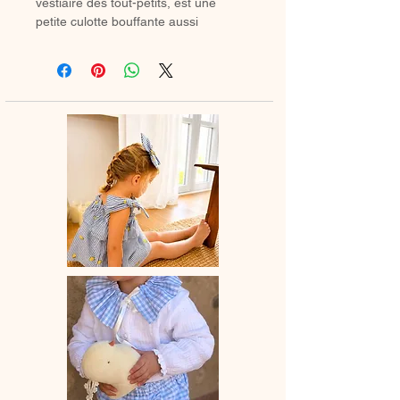
vestiaire des tout-petits, est une
petite culotte bouffante aussi
confortable qu’élégante, il se porte
en toute saison : avec de jolies
chaussettes hautes ou des collants
douillets en hiver.
🌸 Chaque bloomer est
entièrement
confectionné à la main en France
,
avec amour et savoir-faire artisanal.
💛 Un indispensable du dressing de
bébé, alliant confort, praticité et style
bohème.
📏
Délai de fabrication
: entre 15 et 28
jours ouvrés selon les commandes en
cours.
🫧
Entretien
: lavage à la main ou en
machine à 30° (cycle délicat, couleurs
similaires). Ne pas utiliser de sèche-
linge.