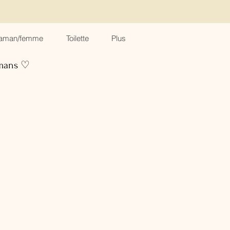
aman/femme
Toilette
Plus
amans ♡