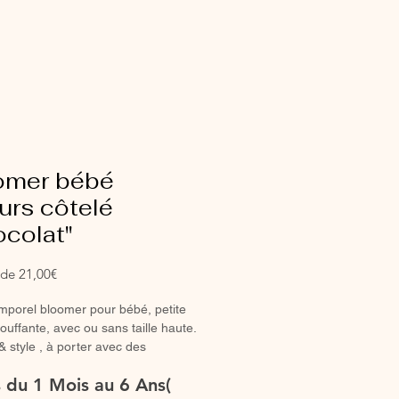
omer bébé
urs côtelé
ocolat"
Prix
r de
21,00€
promotionnel
mporel bloomer pour bébé, petite
bouffante, avec ou sans taille haute.
& style , à porter avec des
es hautes ou des collants en hiver.
es du 1 Mois au 6 Ans(
Bloomer entièrement réalisé à la