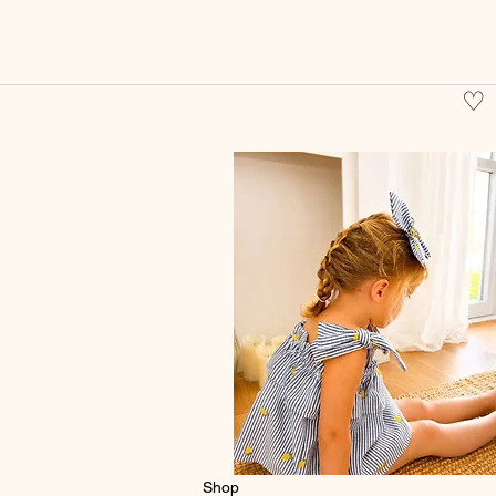
♡
Shop