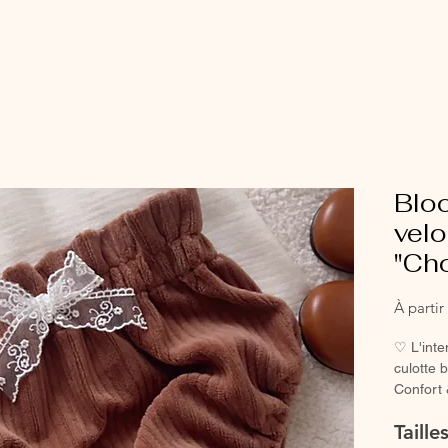
Blo
velo
"Ch
À parti
♡ L'inte
culotte 
Confort 
chausset
Taill
♡ Petit 