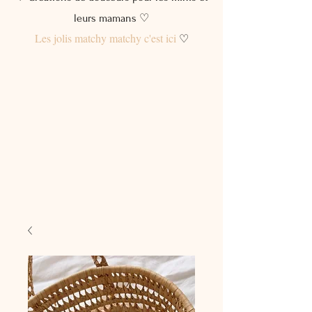
leurs mamans ♡
Les jolis matchy matchy c'est ici
♡