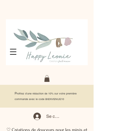
P
rofitez d'une réduction de 10% sur votre première
commande avec le code BIENVENUE10
Se connecter
♡ Créations de douceurs pour les minis et