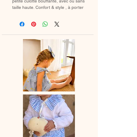
petite culotte bouffante, avec ou sans
taille haute. Confort & style , à porter
avec des chaussetes hautes ou des
collants en hiver.
♡ Petit Bloomer entièrement réalisé à
la main.
♡ Le délai de fabrication est de 7 à
28 jours ouvrés selon les commandes
en cours.
♡ Lavage à la main ou en machine
30° max, couleurs similaires, cycle
délicat. Ne pas utilser de sèche-linge.