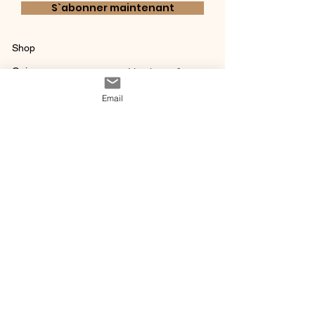
S`abonner maintenant
Shop
Qui sommes-
Livraisons & retours
nous ?
instagram
Conditions
Email
Contact
générales de vente
@ 2020 by Happy Léonie.