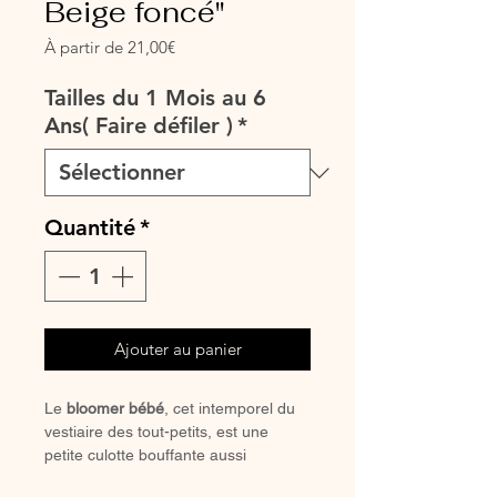
Beige foncé"
Prix
À partir de
21,00€
promotionnel
Tailles du 1 Mois au 6
Ans( Faire défiler )
*
Quantité
*
Ajouter au panier
Le
bloomer bébé
, cet intemporel du
vestiaire des tout-petits, est une
petite culotte bouffante aussi
confortable qu’élégante, il se porte