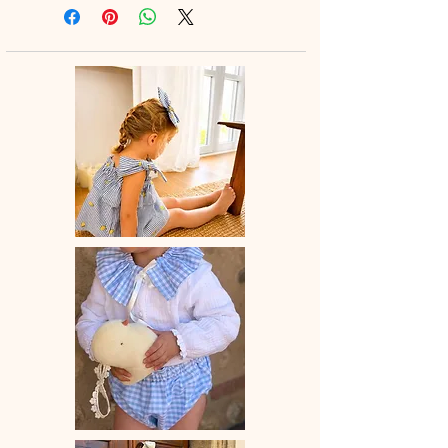
en toute saison : avec de jolies
chaussettes hautes ou des collants
douillets en hiver.
🌸 Chaque bloomer est
entièrement
confectionné à la main en France
,
avec amour et savoir-faire artisanal.
💛 Un indispensable du dressing de
bébé, alliant confort, praticité et style
bohème.
📏
Délai de fabrication
: entre 15 et 28
jours ouvrés selon les commandes en
cours.
🫧
Entretien
: lavage à la main ou en
machine à 30° (cycle délicat, couleurs
similaires). Ne pas utiliser de sèche-
linge.