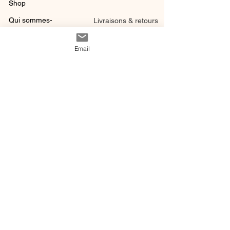
Shop
Qui sommes-
Livraisons & retours
nous ?
instagram
Conditions
Email
Contact
générales de vente
@ 2020 by Happy Léonie.