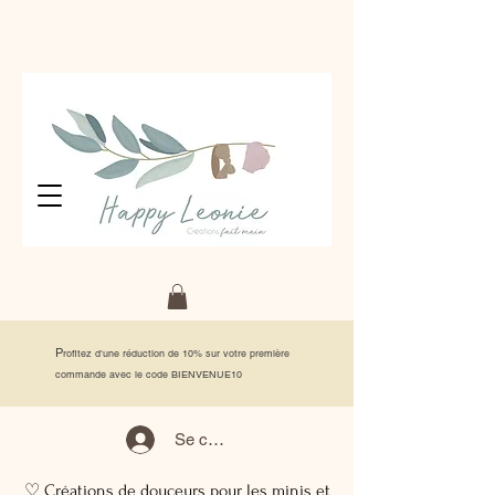
P
rofitez d'une réduction de 10% sur votre première
commande avec le code BIENVENUE10
Se connecter
♡ Créations de douceurs pour les minis et