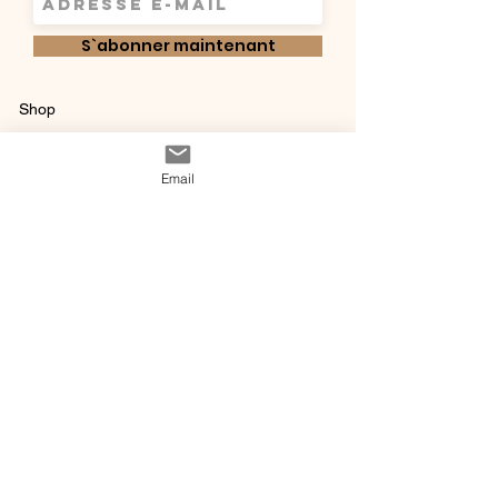
S`abonner maintenant
Shop
Qui sommes-
Livraisons & retours
Email
nous ?
instagram
Conditions
Contact
générales de vente
@ 2020 by Happy Léonie.