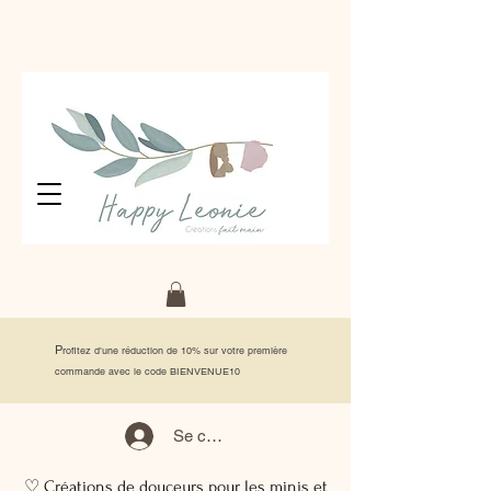
P
rofitez d'une réduction de 10% sur votre première
commande avec le code BIENVENUE10
Se connecter
♡ Créations de douceurs pour les minis et