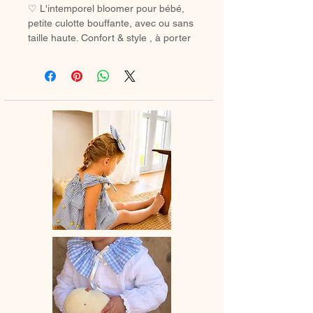
♡ L'intemporel bloomer pour bébé,
petite culotte bouffante, avec ou sans
taille haute. Confort & style , à porter
avec des chaussetes hautes ou des
collants en hiver.
♡ Petit Bloomer entièrement réalisé à
la main.
♡ Le délai de fabrication est de 7 à
28jours ouvrés selon les commandes
en cours.
♡ Lavage à la main ou en machine
30° max, couleurs similaires, cycle
délicat. Ne pas utilser de sèche-linge.