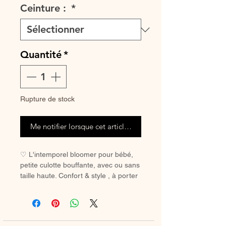
Ceinture :
*
Quantité
*
Rupture de stock
Me notifier lorsque cet article est disponible
♡ L'intemporel bloomer pour bébé,
petite culotte bouffante, avec ou sans
taille haute. Confort & style , à porter
avec des chaussetes hautes ou des
collants en hiver.
♡ Petit Bloomer entièrement réalisé à
la main.