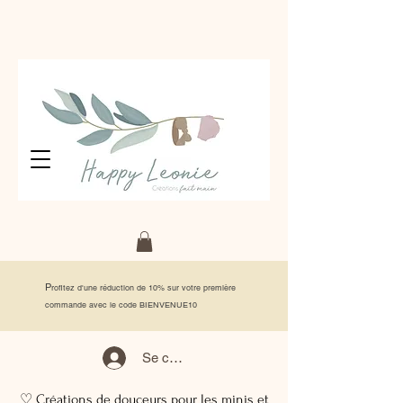
P
rofitez d'une réduction de 10% sur votre première
commande avec le code BIENVENUE10
Se connecter
♡ Créations de douceurs pour les minis et