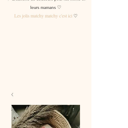
leurs mamans ♡
Les jolis matchy matchy c'est ici
♡