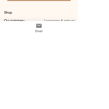
Shop
Qui sommes-
Livraisons & retours
nous ?
instagram
Conditions
Email
Contact
générales de vente
@ 2020 by Happy Léonie.