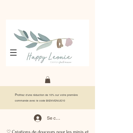
P
rofitez d'une réduction de 10% sur votre première
commande avec le code BIENVENUE10
Se connecter
♡ Créations de douceurs pour les minis et