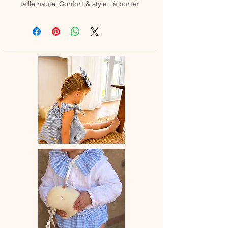
taille haute. Confort & style , à porter
avec des chaussetes hautes ou des
collants en hiver.
♡ Petit Bloomer entièrement réalisé à
la main.
♡ Le délai de fabrication est de 7 à
28 jours ouvrés selon les commandes
en cours.
♡ Lavage à la main ou en machine
30° max, couleurs similaires, cycle
délicat. Ne pas utilser de sèche-linge.