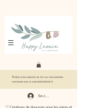
P
rofitez d'une réduction de 10% sur votre première
commande avec le code BIENVENUE10
Se connecter
♡ Créations de douceurs pour les minis et