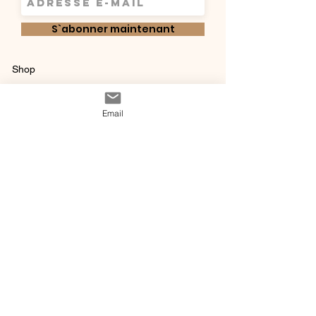
S`abonner maintenant
Shop
Qui sommes-
Livraisons & retours
Email
nous ?
instagram
Conditions
Contact
générales de vente
@ 2020 by Happy Léonie.