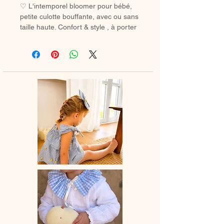
♡ L'intemporel bloomer pour bébé,
petite culotte bouffante, avec ou sans
taille haute. Confort & style , à porter
avec des chaussetes hautes ou des
collants en hiver.
♡ Petit Bloomer entièrement réalisé à
la main.
♡ Le délai de fabrication est de 7 à
28 jours ouvrés selon les commandes
en cours.
♡ Lavage à la main ou en machine
30° max, couleurs similaires, cycle
délicat. Ne pas utilser de sèche-linge.