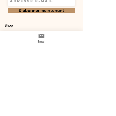
S`abonner maintenant
Shop
Qui sommes-
Livraisons & retours
Email
nous ?
instagram
Conditions
Contact
générales de vente
@ 2020 by Happy Léonie.