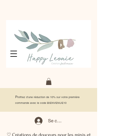
P
rofitez d'une réduction de 10% sur votre première
commande avec le code BIENVENUE10
Se connecter
♡ Créations de douceurs pour les minis et