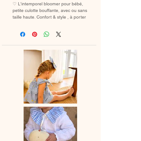
♡ L'intemporel bloomer pour bébé,
petite culotte bouffante, avec ou sans
taille haute. Confort & style , à porter
avec des chaussetes hautes ou des
collants en hiver.
♡ Petit Bloomer entièrement réalisé à
la main.
♡ Le délai de fabrication est de 15 à
28 jours ouvrés selon les commandes
en cours.
♡ Lavage à la main ou en machine
30° max, couleurs similaires, cycle
délicat. Ne pas utilser de sèche-linge.