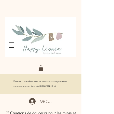
P
rofitez d'une réduction de 10% sur votre première
commande avec le code BIENVENUE10
Se connecter
♡ Créations de douceurs pour les minis et