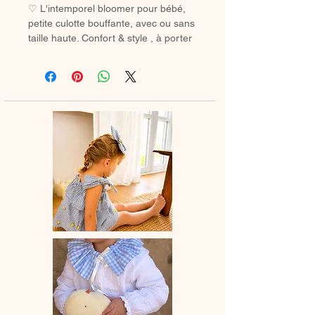
♡ L'intemporel bloomer pour bébé,
petite culotte bouffante, avec ou sans
taille haute. Confort & style , à porter
avec des chaussetes hautes ou des
collants en hiver.
♡ Petit Bloomer entièrement réalisé à
la main.
♡ Le délai de fabrication est de 7 à
28 jours ouvrés selon les commandes
en cours.
♡ Lavage à la main ou en machine
30° max, couleurs similaires, cycle
délicat. Ne pas utilser de sèche-linge.