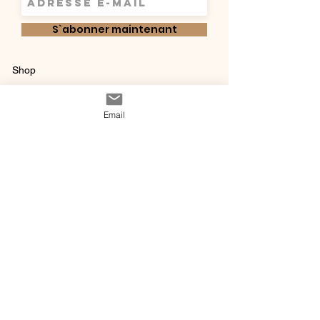
S`abonner maintenant
Shop
Qui sommes-
Livraisons & retours
Email
nous ?
instagram
Conditions
Contact
générales de vente
@ 2020 by Happy Léonie.