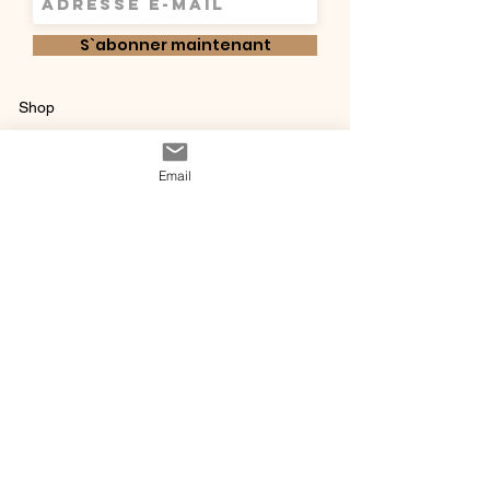
S`abonner maintenant
Shop
Qui sommes-
Livraisons & retours
Email
nous ?
instagram
Conditions
Contact
générales de vente
@ 2020 by Happy Léonie.