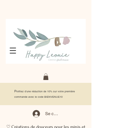
P
rofitez d'une réduction de 10% sur votre première
commande avec le code BIENVENUE10
Se connecter
♡ Créations de douceurs pour les minis et