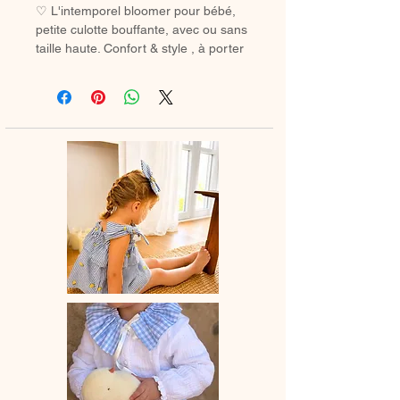
♡ L'intemporel bloomer pour bébé,
petite culotte bouffante, avec ou sans
taille haute. Confort & style , à porter
avec des chaussetes hautes ou des
collants en hiver.
♡ Petit Bloomer entièrement réalisé à
la main.
♡ Le délai de fabrication est de 15 à
28 jours ouvrés selon les commandes
en cours.
♡ Lavage à la main ou en machine
30° max, couleurs similaires, cycle
délicat. Ne pas utilser de sèche-linge.