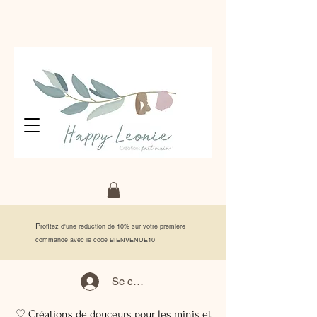
P
rofitez d'une réduction de 10% sur votre première
commande avec le code BIENVENUE10
Se connecter
♡ Créations de douceurs pour les minis et