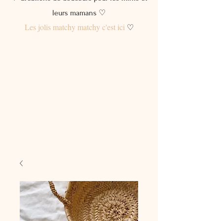
leurs mamans ♡
Les jolis matchy matchy c'est ici
♡