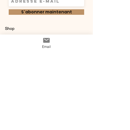
S`abonner maintenant
Shop
Qui sommes-
Livraisons & retours
Email
nous ?
instagram
Conditions
Contact
générales de vente
@ 2020 by Happy Léonie.