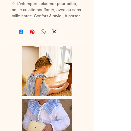
♡ L'intemporel bloomer pour bébé,
petite culotte bouffante, avec ou sans
taille haute. Confort & style , à porter
avec des chaussetes hautes ou des
collants en hiver.
♡ Petit Bloomer entièrement réalisé à
la main.
♡ Le délai de fabrication est de 7 à
28 jours ouvrés selon les commandes
en cours.
♡ Lavage à la main ou en machine
30° max, couleurs similaires, cycle
délicat. Ne pas utilser de sèche-linge.