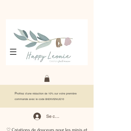
P
rofitez d'une réduction de 10% sur votre première
commande avec le code BIENVENUE10
Se connecter
♡ Créations de douceurs pour les minis et