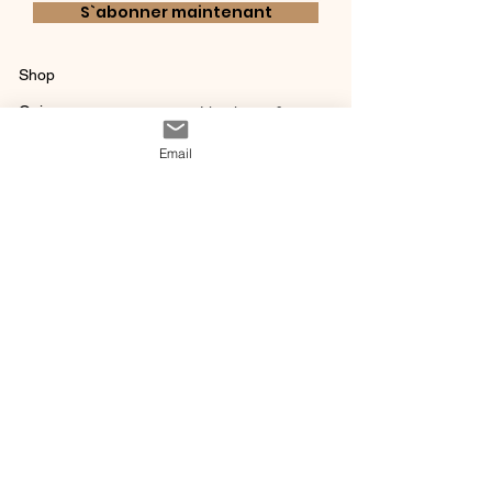
S`abonner maintenant
Shop
Qui sommes-
Livraisons & retours
nous ?
instagram
Conditions
Email
Contact
générales de vente
@ 2020 by Happy Léonie.