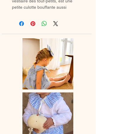
vestiaire des tout-petits, est une
petite culotte bouffante aussi
confortable qu’élégante, il se porte
en toute saison : avec de jolies
chaussettes hautes ou des collants
douillets en hiver.
🌸 Chaque bloomer est entièrement
confectionné à la main en France,
avec amour et savoir-faire artisanal.
💛 Un indispensable du dressing de
bébé, alliant confort, praticité et style
bohème.
📏 Délai de fabrication : entre 15 et 28
jours ouvrés selon les commandes en
cours.
🫧 Entretien : lavage à la main ou en
machine à 30° (cycle délicat, couleurs
similaires). Ne pas utiliser de sèche-
linge.