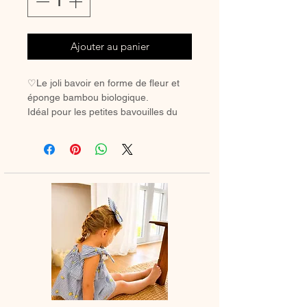
Ajouter au panier
♡Le joli bavoir en forme de fleur et
éponge bambou biologique.
Idéal pour les petites bavouilles du
quotidien, peut se porter coordonné
avec la barboteuse ou la blouse du
même tissu .
♡Confectionnées en coton Oeko-
tex/organique ou en double gaze
(que vous pouvez choisir ) d'un côté
et une face toute douce en éponge
bambou biologique.
♡Fermeture par bouton pression.
♡L'indispensable au quotidien pour