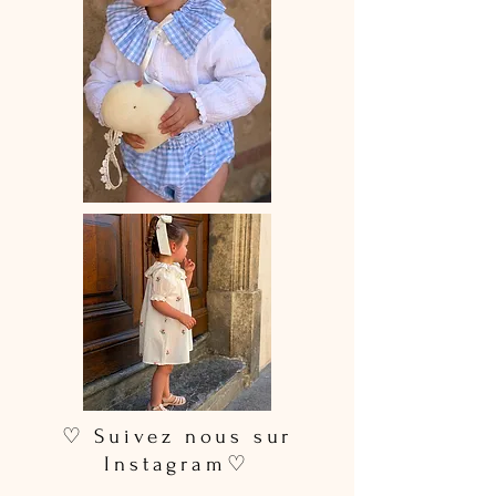
garder bébé propre tout en étant
stylé.
♡Le délai de fabrication est de 15 à
28 jours ouvrés selon les commandes
en cours.
♡Vous pouvez choisir le bavoir à
l'unité ou le semainier de 7 bavoirs(
pour celui ci il faut inscrire vos choix
dans l’encart prévu à cet effet )
♡ Suivez nous sur
Instagram♡