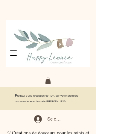
P
rofitez d'une réduction de 10% sur votre première
commande avec le code BIENVENUE10
Se connecter
♡ Créations de douceurs pour les minis et