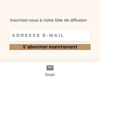
Inscrivez-vous à notre liste de diffusion
S`abonner maintenant
Shop
Email
Qui sommes-
Livraisons & retours
nous ?
instagram
Conditions
Contact
générales de vente