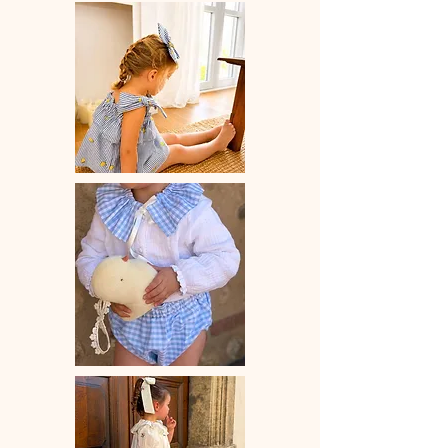
bambou biologique.
♡Fermeture par bouton pression.
♡L'indispensable au quotidien pour
garder bébé propre.
♡Le délai de fabrication est de 7 à 28
jours ouvrés selon les commandes en
cours.
♡Vous pouvez choisir à l'unité ou le
semainier de 7 bavoirs/bandanas.