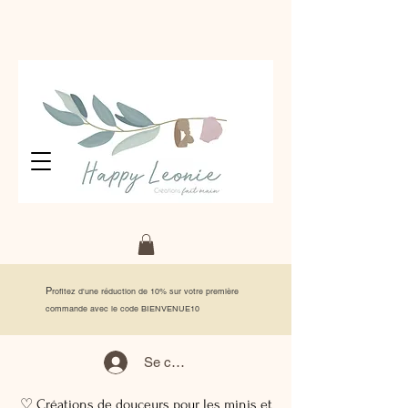
P
rofitez d'une réduction de 10% sur votre première
commande avec le code BIENVENUE10
Se connecter
♡ Créations de douceurs pour les minis et