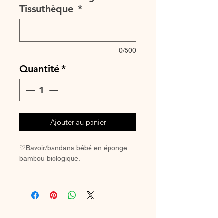
Tissuthèque
*
0/500
Quantité
*
Ajouter au panier
♡Bavoir/bandana bébé en éponge
bambou biologique.
♡Confectionnées en coton Oeko-
tex/organique ou en double gaze
(que vous pouvez choisir ) d'un côté
et une face toute douce en éponge