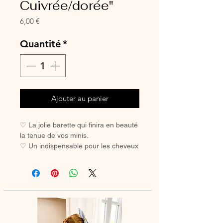
Cuivrée/dorée"
Prix
6,00 €
Quantité
*
Ajouter au panier
♡ La jolie barette qui finira en beauté
la tenue de vos minis.
♡ Un indispensable pour les cheveux
des petites filles coquettes.
♡ Avec sa pince crocodile, elle ne
glisse pas, même sur les cheveux les
plus fins.
Pince crocodile 45 mm
Dimension noeud à plat environ 85