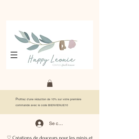
P
rofitez d'une réduction de 10% sur votre première
commande avec le code BIENVENUE10
Se connecter
♡ Créations de douceurs pour les minis et