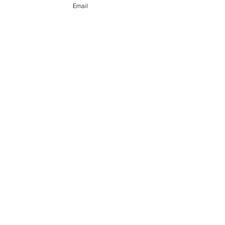
Email
@ 2020 by Happy Léonie.