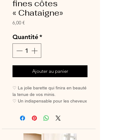
fines côtes
« Chataigne»
Prix
6,00 €
Quantité
*
Ajouter au panier
♡ La jolie barette qui finira en beauté
la tenue de vos minis.
♡ Un indispensable pour les cheveux
des petites filles coquettes.
♡ Avec sa pince crocodile, elle ne
glisse pas, même sur les cheveux les
plus fins.