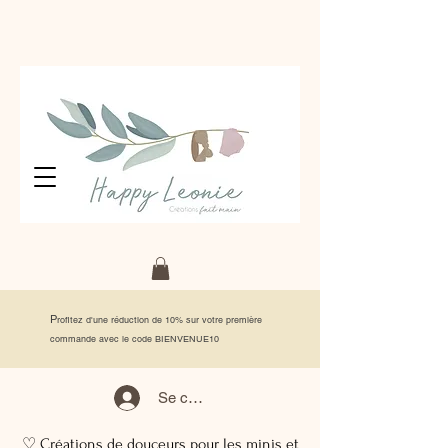
P
rofitez d'une réduction de 10% sur votre première
commande avec le code BIENVENUE10
Se connecter
♡ Créations de douceurs pour les minis et