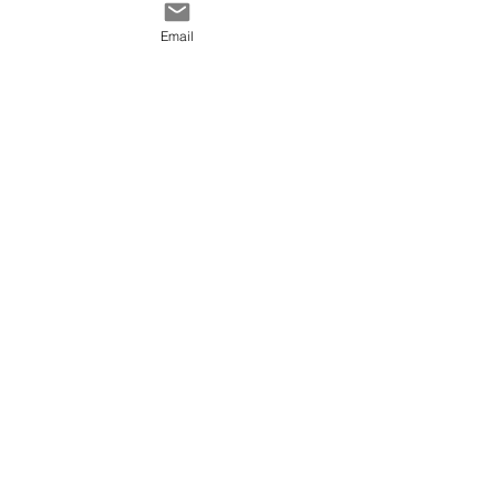
Contact
générales de vente
Email
@ 2020 by Happy Léonie.