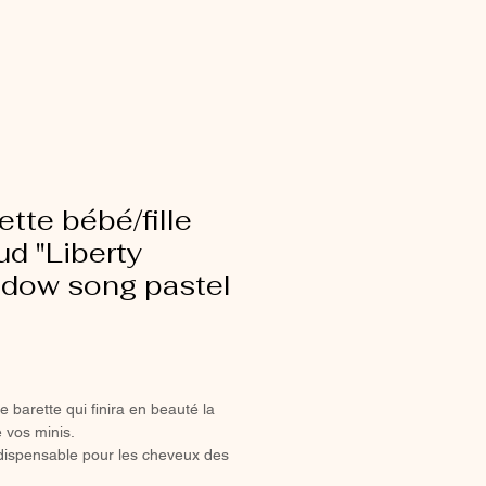
ette bébé/fille
d "Liberty
dow song pastel
ix
e barette qui finira en beauté la
 vos minis.
dispensable pour les cheveux des
illes coquettes.