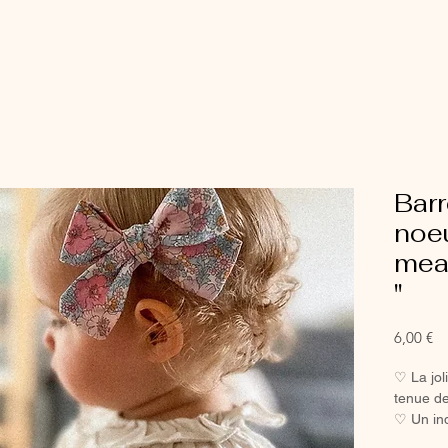
Barr
noeu
mea
"
Pr
6,00 €
♡ La joli
tenue de
♡ Un in
petites f