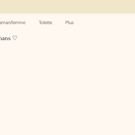
aman/femme
Toilette
Plus
amans ♡