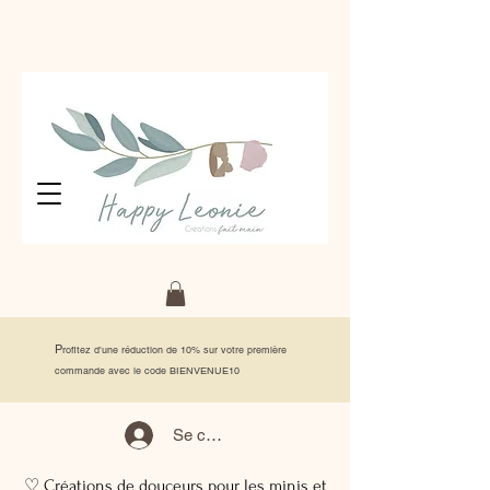
P
rofitez d'une réduction de 10% sur votre première
commande avec le code BIENVENUE10
Se connecter
♡ Créations de douceurs pour les minis et