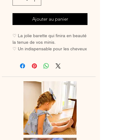
Ajouter au panier
♡ La jolie barette qui finira en beauté
la tenue de vos minis.
♡ Un indispensable pour les cheveux
des petites filles coquettes.
♡ Avec sa pince crocodile, elle ne
glisse pas, même sur les cheveux les
plus fins.
Pince crocodile 45 mm
Dimension noeud à plat environ 85
mm x 75 mm
Vendue à l'unité