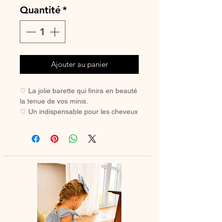
Quantité
*
Ajouter au panier
♡ La jolie barette qui finira en beauté
la tenue de vos minis.
♡ Un indispensable pour les cheveux
des petites filles coquettes.
♡ Avec sa pince crocodile, elle ne
glisse pas, même sur les cheveux les
plus fins.
Pince crocodile 45 mm
Dimension noeud à plat environ 85
mm x 75 mm
Vendue à l'unité