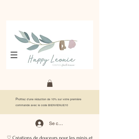
P
rofitez d'une réduction de 10% sur votre première
commande avec le code BIENVENUE10
Se connecter
♡ Créations de douceurs pour les minis et