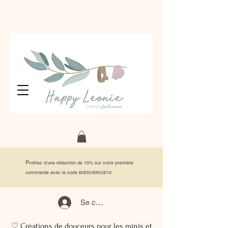
P
rofitez d'une réduction de 10% sur votre première
commande avec le code BIENVENUE10
Se connecter
♡ Créations de douceurs pour les minis et