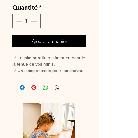
Quantité
*
Ajouter au panier
♡ La jolie barette qui finira en beauté
la tenue de vos minis.
♡ Un indispensable pour les cheveux
des petites filles coquettes.
♡ Avec sa pince crocodile, elle ne
glisse pas, même sur les cheveux les
plus fins.
Pince crocodile 45 mm
Dimension noeud à plat environ 85
mm x 75 mm
Vendue à l'unité