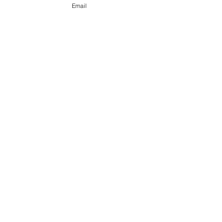
Email
@ 2020 by Happy Léonie.