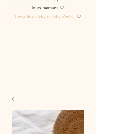
leurs mamans ♡
Les jolis matchy matchy c'est ici
♡