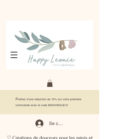
P
rofitez d'une réduction de 10% sur votre première
commande avec le code BIENVENUE10
Se connecter
♡ Créations de douceurs pour les minis et