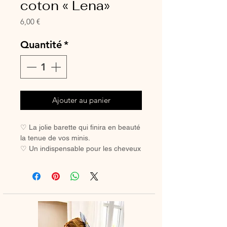
coton « Lena»
Prix
6,00 €
Quantité
*
Ajouter au panier
♡ La jolie barette qui finira en beauté
la tenue de vos minis.
♡ Un indispensable pour les cheveux
des petites filles coquettes.
♡ Avec sa pince crocodile, elle ne
glisse pas, même sur les cheveux les
plus fins.
Pince crocodile 45 mm
Dimension noeud à plat environ 85