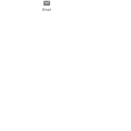
Contact
générales de vente
Email
@ 2020 by Happy Léonie.