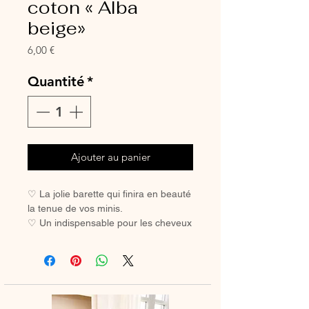
coton « Alba
beige»
Prix
6,00 €
Quantité
*
Ajouter au panier
♡ La jolie barette qui finira en beauté
la tenue de vos minis.
♡ Un indispensable pour les cheveux
des petites filles coquettes.
♡ Avec sa pince crocodile, elle ne
glisse pas, même sur les cheveux les
plus fins.