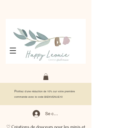
P
rofitez d'une réduction de 10% sur votre première
commande avec le code BIENVENUE10
Se connecter
♡ Créations de douceurs pour les minis et