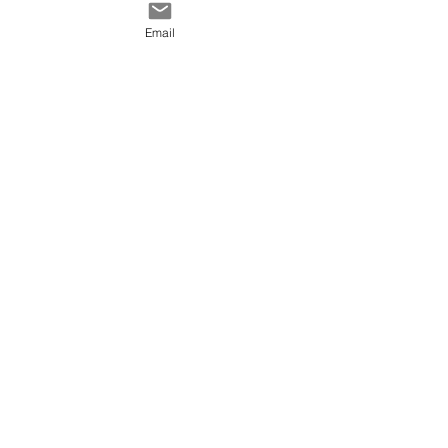
Contact
générales de vente
Email
@ 2020 by Happy Léonie.