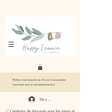
P
rofitez d'une réduction de 10% sur votre première
commande avec le code BIENVENUE10
Se connecter
♡ Créations de douceurs pour les minis et