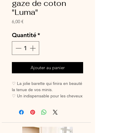
gaze de coton
"Luma"
Prix
6,00 €
Quantité
*
Ajouter au panier
♡ La jolie barette qui finira en beauté
la tenue de vos minis.
♡ Un indispensable pour les cheveux
des petites filles coquettes.
♡ Avec sa pince crocodile, elle ne
glisse pas, même sur les cheveux les
plus fins.