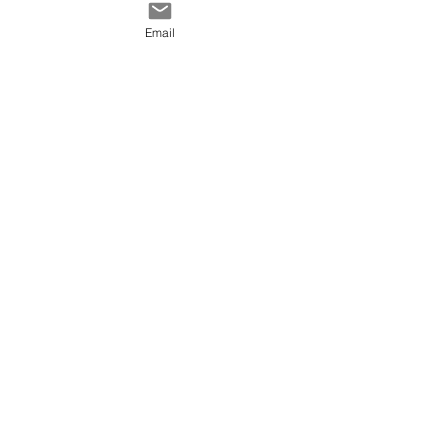
Contact
générales de vente
Email
@ 2020 by Happy Léonie.