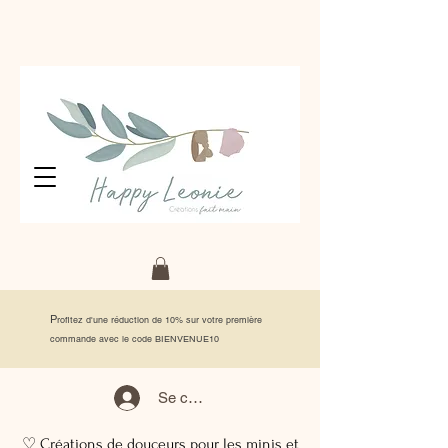
P
rofitez d'une réduction de 10% sur votre première
commande avec le code BIENVENUE10
Se connecter
♡ Créations de douceurs pour les minis et