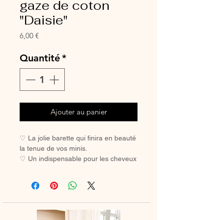
gaze de coton
"Daisie"
Prix
6,00 €
Quantité
*
Ajouter au panier
♡ La jolie barette qui finira en beauté
la tenue de vos minis.
♡ Un indispensable pour les cheveux
des petites filles coquettes.
♡ Avec sa pince crocodile, elle ne
glisse pas, même sur les cheveux les
plus fins.