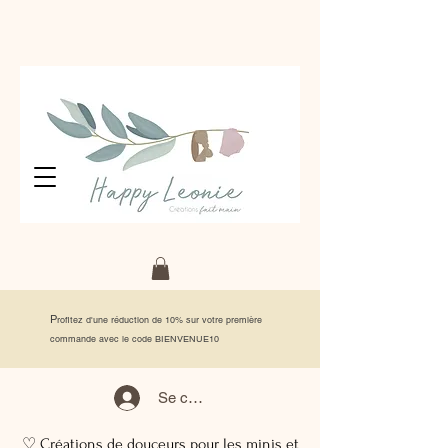
P
rofitez d'une réduction de 10% sur votre première
commande avec le code BIENVENUE10
Se connecter
♡ Créations de douceurs pour les minis et