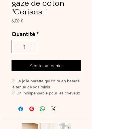
gaze de coton
"Cerises "
Prix
6,00 €
Quantité
*
Ajouter au panier
♡ La jolie barette qui finira en beauté
la tenue de vos minis.
♡ Un indispensable pour les cheveux
des petites filles coquettes.
♡ Avec sa pince crocodile, elle ne
glisse pas, même sur les cheveux les
plus fins.