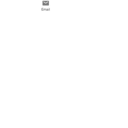
Contact
générales de vente
Email
@ 2020 by Happy Léonie.