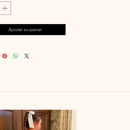
e sur les cheveux les plus fins.
rocodile 45 mm
on noeud à plat environ 85 mm x
Ajouter au panier
 l'unité