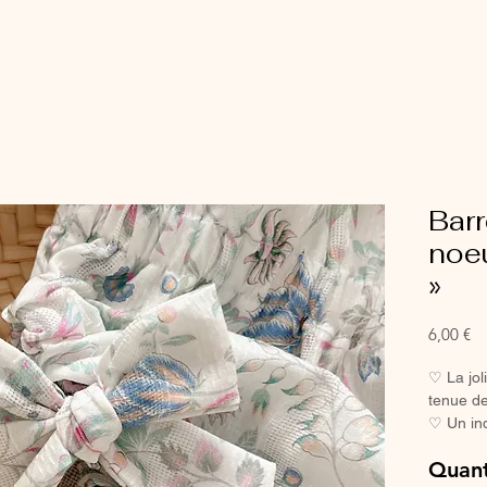
Barr
noe
»
Pr
6,00 €
♡ La joli
tenue de
♡ Un in
petites f
Quant
♡ Avec s