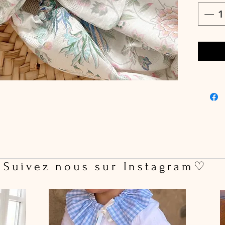
pas, mêm
Pince c
Dimensi
75 mm
Vendue à
 Suivez nous sur Instagram♡