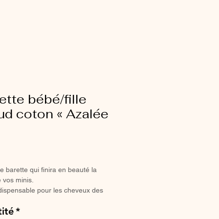
ette bébé/fille
ud coton « Azalée
ix
e barette qui finira en beauté la
 vos minis.
dispensable pour les cheveux des
illes coquettes.
ité
*
a pince crocodile, elle ne glisse