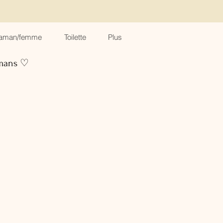
aman/femme
Toilette
Plus
amans ♡