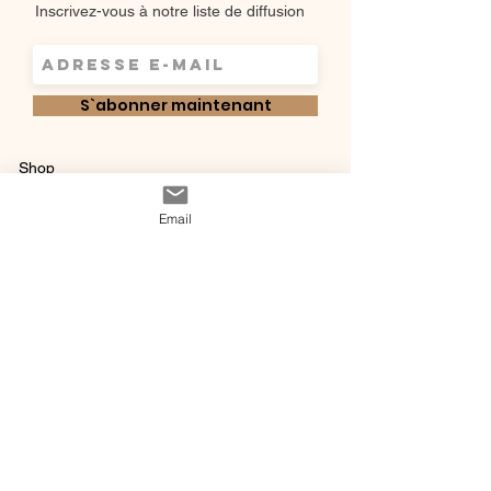
Inscrivez-vous à notre liste de diffusion
S`abonner maintenant
Shop
Qui sommes-
Livraisons & retours
Email
nous ?
instagram
Conditions
Contact
générales de vente