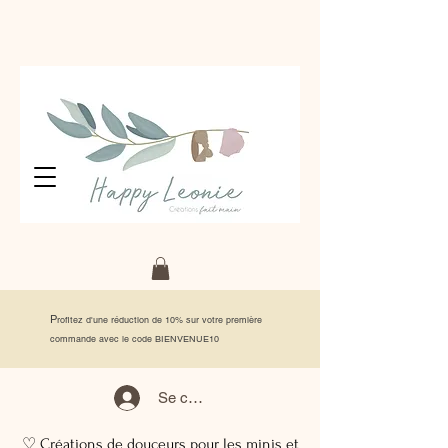
P
rofitez d'une réduction de 10% sur votre première
commande avec le code BIENVENUE10
Se connecter
♡ Créations de douceurs pour les minis et