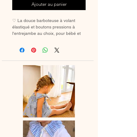
Ajouter au panier
♡ La douce barboteuse à volant
élastiqué et boutons pressions à
l'entrejambe au choix, pour bébé et
petite fille.Bretelles tissu à nouer, la
parfaite barboteuse de lété.
♡ Barboteuse entièrement réalisée à
la main.
♡ Le délai de fabrication est de 15 à
28 jours ouvrés selon les commandes
en cours.
♡ Lavage à la main ou en machine
30° max, couleurs similaires, cycle
délicat. Ne pas utilser de sèche-linge.