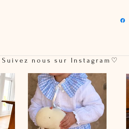
Bouto
l’ent
Dente
varia
Délais &
Délai
ouvr
Entre
 Suivez nous sur Instagram♡
machi
simil
Ne pa