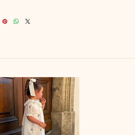
ns-pression pratiques à
rejambe
lle sélectionnée avec soin (motifs
bles)
 Entretien
 de fabrication : 15 à 28 jours
és
tien :
lavage à la main ou en
ne à 30 °C (cycle délicat, couleurs
aires)
s utiliser de sèche-linge