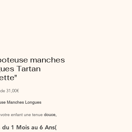
boteuse manches
gues Tartan
ette"
Prix
r de
31,00€
promotionnel
use Manches Longues
 votre enfant une tenue
douce,
 et intemporelle
avec notre
es du 1 Mois au 6 Ans(
se entièrement confectionnée à la