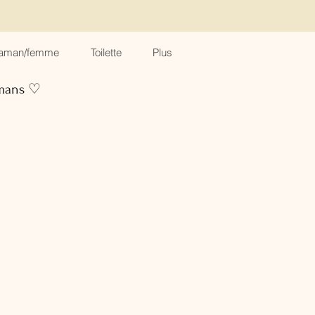
aman/femme
Toilette
Plus
amans ♡