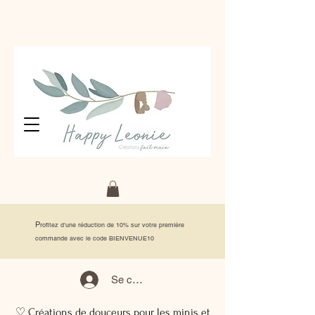
P
rofitez d'une réduction de 10% sur votre première
commande avec le code BIENVENUE10
Se connecter
♡ Créations de douceurs pour les minis et