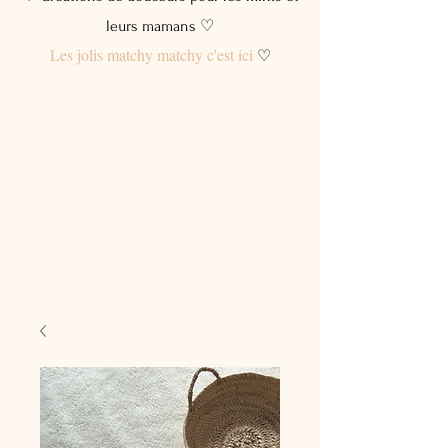
leurs mamans ♡
Les jolis matchy matchy c'est ici
♡