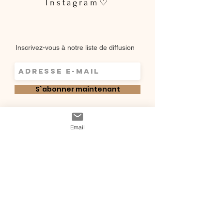
Instagram♡
Délai de fabrication : 15 à 28 jours
ouvrés
Entretien :
lavage à la main ou en
machine à 30 °C (cycle délicat,
Inscrivez-vous à notre liste de diffusion
couleurs similaires)
Ne pas utiliser de sèche-linge
S`abonner maintenant
Shop
Email
Qui sommes-
Livraisons & retours
nous ?
instagram
Conditions
Contact
générales de vente