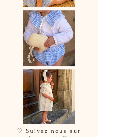
Parfaite pour l’automne et l’hiver,
cette barboteuse se porte
merveilleusement bien avec
des
chaussettes hautes
ou
de petits
collants
, pour un look à la fois
confortable et délicat.
Chaque col brodé est réalisé à partir
d’une
dentelle soigneusement
choisie
. Les motifs peuvent varier
selon les disponibilités de nos
fournisseurs, rendant chaque pièce
unique
.
Caractéristiques
Barboteuse
entièrement faite main
Col volanté ou sans col
Boutons-pression pratiques à
l’entrejambe
Dentelle sélectionnée avec soin
(motifs variables)
♡ Suivez nous sur
Délais & Entretien