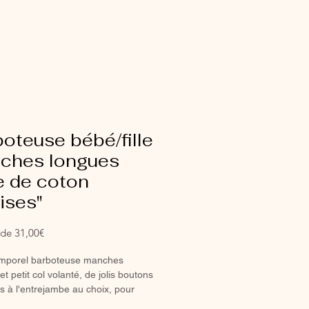
oteuse bébé/fille
ches longues
e de coton
ises"
Prix
r de
31,00€
promotionnel
emporel barboteuse manches
t petit col volanté, de jolis boutons
s à l'entrejambe au choix, pour
etite fille.