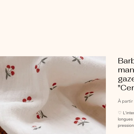
Barb
man
gaz
"Cer
À parti
♡ L'int
longues e
pression
bébé et p