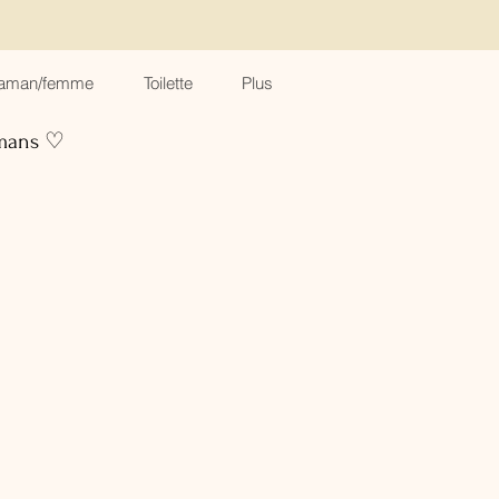
aman/femme
Toilette
Plus
amans ♡